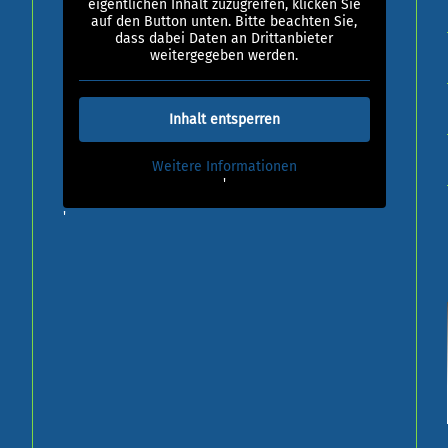
eigentlichen Inhalt zuzugreifen, klicken Sie
auf den Button unten. Bitte beachten Sie,
dass dabei Daten an Drittanbieter
weitergegeben werden.
Inhalt entsperren
Weitere Informationen
'
'