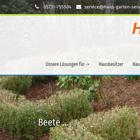
05731-755504
service@haus-garten-serv
Unsere Lösungen für ->
Hausbesitzer
Hau
Beete …