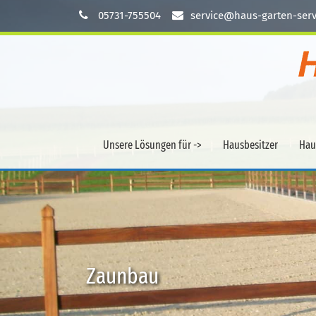
05731-755504
service@haus-garten-serv
Unsere Lösungen für ->
Hausbesitzer
Hau
Zaunbau