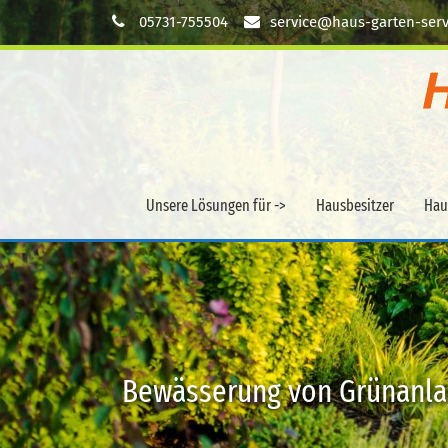
05731-755504
service@haus-garten-serv
Unsere Lösungen für ->
Hausbesitzer
Hau
Bewässerung von Grünanl