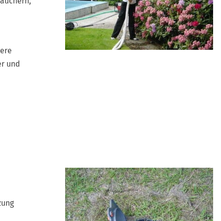
räuchern,
tere
er und
zung