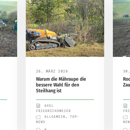
26. MÄRZ 2026
30
Warum die Mähraupe die
Rod
bessere Wahl für den
Za
Steilhang ist
AXEL
FRIEDRICHSMEIER
FRI
ALLGEMEIN
,
TOP-
NEWS
NEW
0