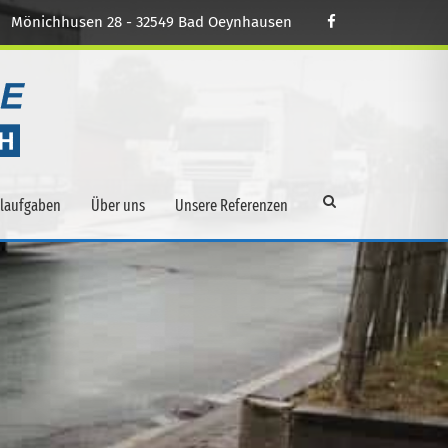
Mönichhusen 28 - 32549 Bad Oeynhausen
alaufgaben
Über uns
Unsere Referenzen