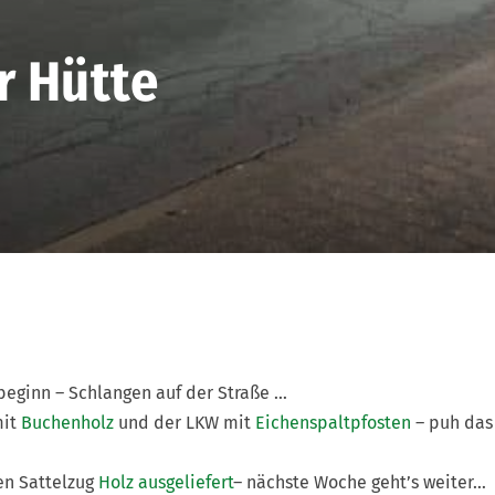
r Hütte
eginn – Schlangen auf der Straße …
mit
Buchenholz
und der LKW mit
Eichenspaltpfosten
– puh das
en Sattelzug
Holz ausgeliefert
– nächste Woche geht’s weiter…