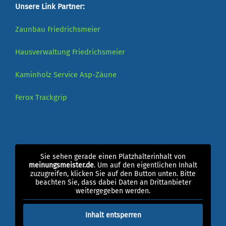
Unsere Link Partner:
Zaunbau Friedrichsmeier
Hausverwaltung Friedrichsmeier
Kaminholz Service
Asp-Zäune
Ferox
Trackgrip
Sie sehen gerade einen Platzhalterinhalt von
meinungsmeister.de
. Um auf den eigentlichen Inhalt
zuzugreifen, klicken Sie auf den Button unten. Bitte
beachten Sie, dass dabei Daten an Drittanbieter
weitergegeben werden.
Inhalt entsperren