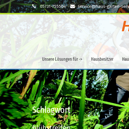
05731-755504
service@haus-garten-serv
Unsere Lösungen für ->
Hausbesitzer
Hau
Schlagwort
blühstreifen