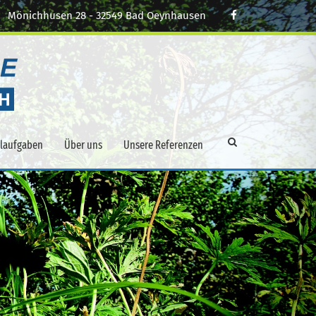
Mönichhusen 28 - 32549 Bad Oeynhausen
alaufgaben
Über uns
Unsere Referenzen