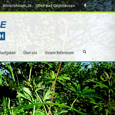
Mönichhusen 28 - 32549 Bad Oeynhausen
alaufgaben
Über uns
Unsere Referenzen