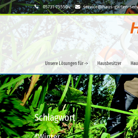
05731-755504
service@haus-garten-serv
Unsere Lösungen für ->
Hausbesitzer
Hau
Schlagwort
*Winter